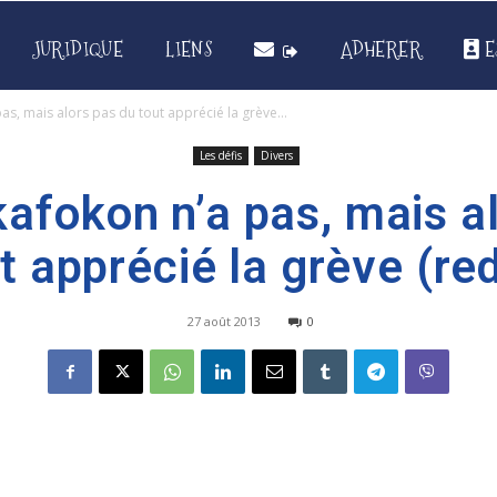
JURIDIQUE
LIENS
ADHERER
E
as, mais alors pas du tout apprécié la grève...
Les défis
Divers
afokon n’a pas, mais a
t apprécié la grève (red
27 août 2013
0