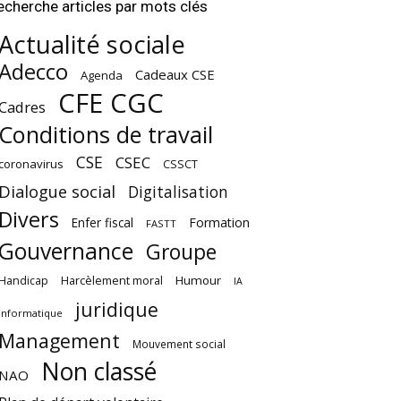
echerche articles par mots clés
Actualité sociale
Adecco
Cadeaux CSE
Agenda
CFE CGC
Cadres
Conditions de travail
CSE
CSEC
coronavirus
CSSCT
Dialogue social
Digitalisation
Divers
Enfer fiscal
Formation
FASTT
Gouvernance
Groupe
Harcèlement moral
Humour
Handicap
IA
juridique
Informatique
Management
Mouvement social
Non classé
NAO