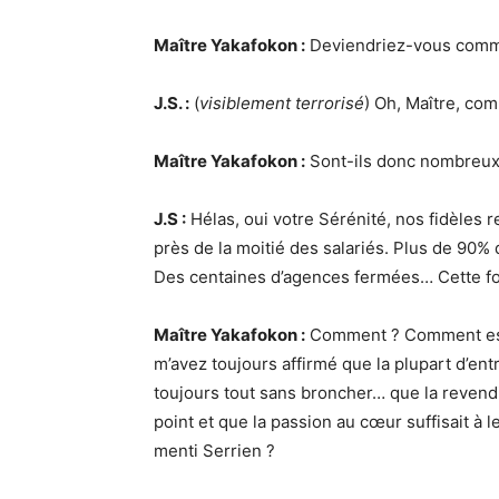
Maître Yakafokon :
Deviendriez-vous commun
J.S. :
(
visiblement terrorisé
) Oh, Maître, c
Maître Yakafokon :
Sont-ils donc nombreux 
J.S :
Hélas, oui votre Sérénité, nos fidèles r
près de la moitié des salariés. Plus de 90%
Des centaines d’agences fermées… Cette foi
Maître Yakafokon :
Comment ? Comment est
m’avez toujours affirmé que la plupart d’en
toujours tout sans broncher… que la revendi
point et que la passion au cœur suffisait à 
menti Serrien ?