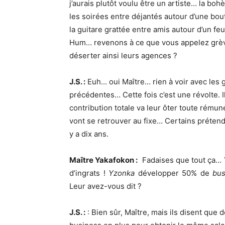
j’aurais plutôt voulu être un artiste… la bo
les soirées entre déjantés autour d’une boutei
la guitare grattée entre amis autour d’un feu
Hum… revenons à ce que vous appelez grèv
déserter ainsi leurs agences ?
J.S. :
Euh… oui Maître… rien à voir avec les 
précédentes… Cette fois c’est une révolte. I
contribution totale va leur ôter toute rémuné
vont se retrouver au fixe… Certains préten
y a dix ans.
Maître Yakafokon :
Fadaises que tout ça…
d’ingrats !
Yzonka
développer 50% de
bus
Leur avez-vous dit ?
J.S. :
: Bien sûr, Maître, mais ils disent que