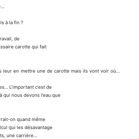
e…
s à la fin ?
ravail, de
saire carotte qui fait
s leur en mettre une de carotte mais ils vont voir où…
es… L’important c’est de
 à qui nous devons l’eau que
urrait-on quand même
lcul qui les désavantage
ets, une carrière…