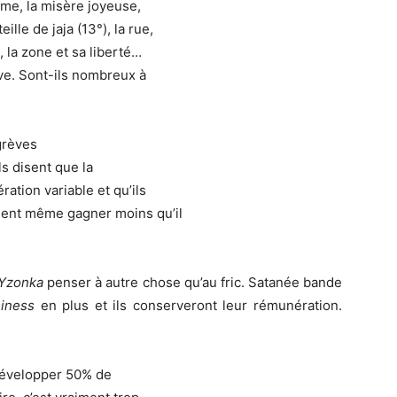
hème, la misère joyeuse,
lle de jaja (13°), la rue,
, la zone et sa liberté…
e. Sont-ils nombreux à
grèves
ls disent que la
ration variable et qu’ils
dent même gagner moins qu’il
Yzonka
penser à autre chose qu’au fric. Satanée bande
iness
en plus et ils conserveront leur rémunération.
 développer 50% de