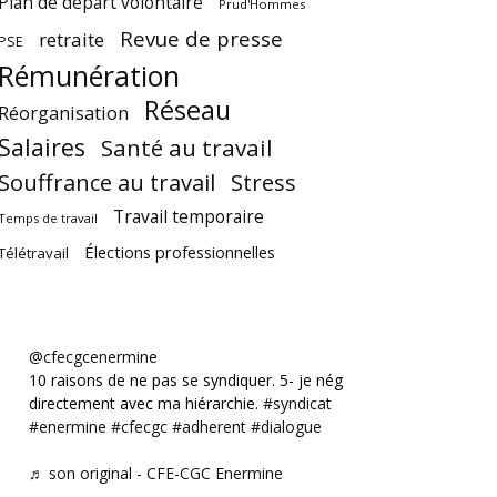
Plan de départ volontaire
Prud'Hommes
Revue de presse
retraite
PSE
Rémunération
Réseau
Réorganisation
Salaires
Santé au travail
Souffrance au travail
Stress
Travail temporaire
Temps de travail
Élections professionnelles
Télétravail
@cfecgcenermine
10 raisons de ne pas se syndiquer. 5- je négocie
directement avec ma hiérarchie.
#syndicat
#enermine
#cfecgc
#adherent
#dialogue
♬ son original - CFE-CGC Enermine