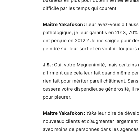
business en plus pour obtenir le même salai
difficile par les temps qui courent.
Maître Yakafokon :
Leur avez-vous dit auss
pathologique, je leur garantis en 2013, 70% d
ont perçue en 2012 ? Je me saigne pour des
geindre sur leur sort et en vouloir toujours
J.S. :
Oui, votre Magnanimité, mais certains 
affirment que cela leur fait quand même per
rien fait pour mériter pareil châtiment. Sa
cessera votre dispendieuse générosité, il n
pour pleurer.
Maître Yakafokon :
Yaka
leur dire de dével
nouveaux clients et d’augmenter largement 
avec moins de personnes dans les agence