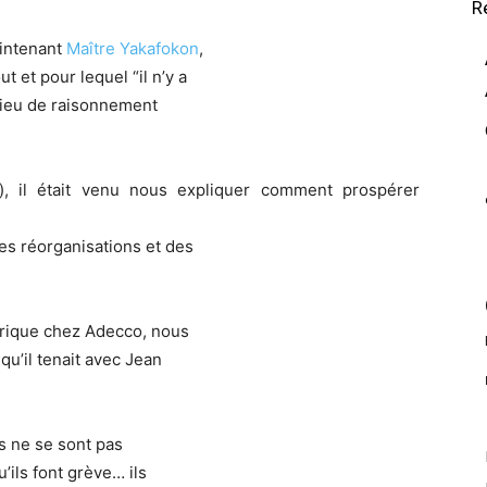
R
aintenant
Maître Yakafokon
,
 et pour lequel “il n’y a
nt lieu de raisonnement
), il était venu nous expliquer comment prospérer
es réorganisations et des
torique chez Adecco, nous
qu’il tenait avec Jean
és ne se sont pas
u’ils font grève… ils