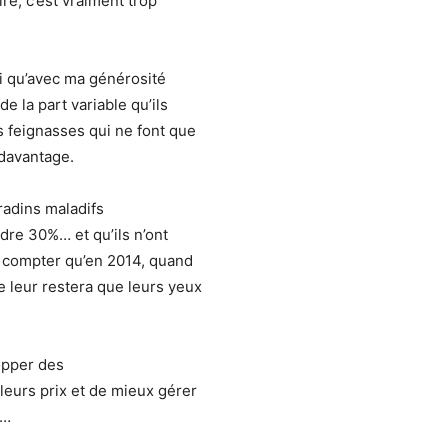
re, c’est vraiment trop
i qu’avec ma générosité
e la part variable qu’ils
 feignasses qui ne font que
 davantage.
radins maladifs
dre 30%… et qu’ils n’ont
ns compter qu’en 2014, quand
e leur restera que leurs yeux
opper des
leurs prix et de mieux gérer
s…