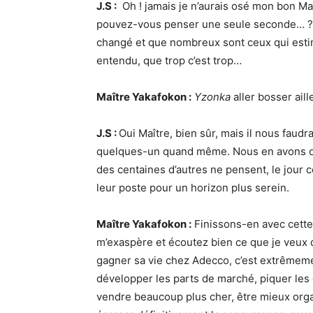
J.S :
Oh ! jamais je n’aurais osé mon bon 
pouvez-vous penser une seule seconde… ? 
changé et que nombreux sont ceux qui estim
entendu, que trop c’est trop…
Maître Yakafokon :
Yzonka
aller bosser ail
J.S :
Oui Maître, bien sûr, mais il nous faud
quelques-un quand même. Nous en avons déj
des centaines d’autres ne pensent, le jour c
leur poste pour un horizon plus serein.
Maître Yakafokon :
Finissons-en avec cette
m’exaspère et écoutez bien ce que je veux 
gagner sa vie chez Adecco, c’est extrêmem
développer les parts de marché, piquer les 
vendre beaucoup plus cher, être mieux org