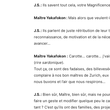
J.S. :
Ils savent tout cela, votre Magnificenc
Maître Yakafokon :
Mais alors que veulent-il
J.S. :
Ils parlent de juste rétribution de leur t
reconnaissance, de motivation et de la néces
avancer…
Maître Yakafokon :
Carotte… carotte… j’vai
(
rire sardonique
).
Tout ça, ce sont des fadaises, des billevesé
complaire à nos bon maîtres de Zurich, eux
nous buvons et l’air que nous respirons…
J.S. :
Bien sûr, Maître, bien sûr, mais ne po
faire un geste et modifier quelque peu le ca
tant ? C’est qu’ils ont des familles, des proj