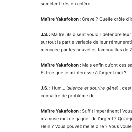
semblent très en colère.
Maître Yakafokon :
Grève ? Quelle drôle d’i
J.S. :
Maître, ils disent vouloir défendre leur 
surtout la partie variable de leur rémunérati
menacée par les nouvelles tambouilles de Z
Maître Yakafokon :
Mais enfin qu’ont ces sa
Est-ce que je m’intéresse à l’argent moi ?
J.S. :
Hum… (
silence et sourire gêné
).. c’
connaitre de problème de…
Maître Yakafokon :
Suffit impertinent ! Vou
m’amuse moi de gagner de l’argent ? Qu’ai-je
Hein ? Vous pouvez me le dire ? Vous voule