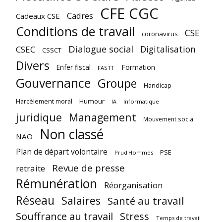
CFE CGC
Cadres
Cadeaux CSE
Conditions de travail
CSE
coronavirus
Dialogue social
Digitalisation
CSEC
CSSCT
Divers
Enfer fiscal
Formation
FASTT
Gouvernance
Groupe
Handicap
Harcèlement moral
Humour
Informatique
IA
juridique
Management
Mouvement social
Non classé
NAO
Plan de départ volontaire
PSE
Prud'Hommes
Revue de presse
retraite
Rémunération
Réorganisation
Réseau
Salaires
Santé au travail
Souffrance au travail
Stress
Temps de travail