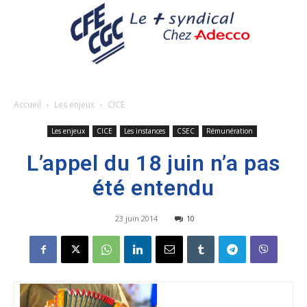
Accueil
Les enjeux
CICE
Les enjeux
CICE
Les instances
CSEC
Rémunération
L’appel du 18 juin n’a pas
été entendu
23 juin 2014
10