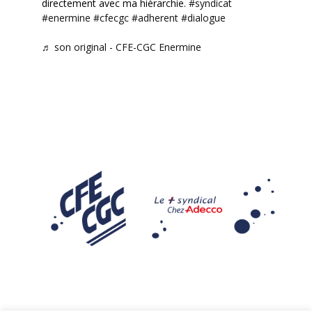
directement avec ma hiérarchie.
#syndicat
#enermine
#cfecgc
#adherent
#dialogue
♬ son original - CFE-CGC Enermine