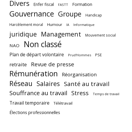
Divers
Enfer fiscal
Formation
FASTT
Gouvernance
Groupe
Handicap
Harcèlement moral
Humour
Informatique
IA
juridique
Management
Mouvement social
Non classé
NAO
Plan de départ volontaire
PSE
Prud'Hommes
Revue de presse
retraite
Rémunération
Réorganisation
Réseau
Salaires
Santé au travail
Souffrance au travail
Stress
Temps de travail
Travail temporaire
Télétravail
Élections professionnelles