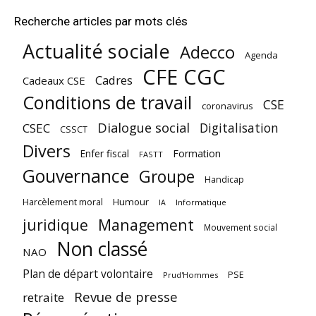
Recherche articles par mots clés
Actualité sociale
Adecco
Agenda
CFE CGC
Cadres
Cadeaux CSE
Conditions de travail
CSE
coronavirus
Dialogue social
Digitalisation
CSEC
CSSCT
Divers
Enfer fiscal
Formation
FASTT
Gouvernance
Groupe
Handicap
Harcèlement moral
Humour
Informatique
IA
juridique
Management
Mouvement social
Non classé
NAO
Plan de départ volontaire
PSE
Prud'Hommes
Revue de presse
retraite