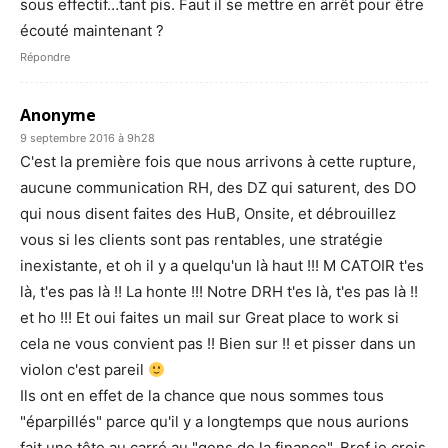
sous effectif…tant pis. Faut il se mettre en arrêt pour être
écouté maintenant ?
Répondre
Anonyme
9 septembre 2016 à 9h28
C'est la première fois que nous arrivons à cette rupture,
aucune communication RH, des DZ qui saturent, des DO
qui nous disent faites des HuB, Onsite, et débrouillez
vous si les clients sont pas rentables, une stratégie
inexistante, et oh il y a quelqu'un là haut !!! M CATOIR t'es
là, t'es pas là !! La honte !!! Notre DRH t'es là, t'es pas là !!
et ho !!! Et oui faites un mail sur Great place to work si
cela ne vous convient pas !! Bien sur !! et pisser dans un
violon c'est pareil
Ils ont en effet de la chance que nous sommes tous
"éparpillés" parce qu'il y a longtemps que nous aurions
fait une tête au carré au "gens de la finance", Bref je crois