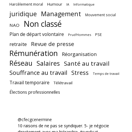
Harcèlement moral
Humour
Informatique
IA
juridique
Management
Mouvement social
Non classé
NAO
Plan de départ volontaire
PSE
Prud'Hommes
Revue de presse
retraite
Rémunération
Réorganisation
Réseau
Salaires
Santé au travail
Souffrance au travail
Stress
Temps de travail
Travail temporaire
Télétravail
Élections professionnelles
@cfecgcenermine
10 raisons de ne pas se syndiquer. 5- je négocie
directement avec ma hiérarchie.
#syndicat