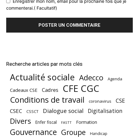
Enregistrer mon nom, email pour la prochaine fois que je
commenterai.( Facultatif)
Recherche articles par mots clés
Actualité sociale
Adecco
Agenda
CFE CGC
Cadres
Cadeaux CSE
Conditions de travail
CSE
coronavirus
Dialogue social
Digitalisation
CSEC
CSSCT
Divers
Enfer fiscal
Formation
FASTT
Gouvernance
Groupe
Handicap