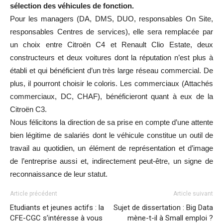
sélection
des véhicules de fonction.
Pour les managers (DA,
DMS, D
UO,
responsables O
n Site,
responsables Centres de services),
e
lle sera remplacée par
un choix entre Citroën C4 et R
enault
Clio Estate, deux
constructeurs et
deux
voitures dont la réputation n’est plus à
établi
et qui bénéficient d’un
très large réseau commercial
. De
plus, il pourront cho
isir le coloris.
L
es commerciaux (Att
achés
commerciaux, DC, CHAF), bénéficieront quant à eux de l
a
Citroën C3
.
Nous félicitons la direction de s
a
prise en compte d’une attente
bien légitime de salariés dont le véhicule constitue un outil de
travail au quotidien, un élément de représentation et d’image
de l’entreprise aussi et, indirectement peut-être, un signe de
reconnaissance de leur statut.
Article précédent
Article suivant
Etudiants et jeunes actifs : la
Sujet de dissertation : Big Data
CFE-CGC s’intéresse à vous
mène-t-il à Small emploi ?