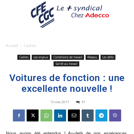
Accueil
Cadres
Cadres
Les enjeux
Conditions de travail
Réseau
Les défis
Santé au travail
Voitures de fonction : une
excellente nouvelle !
15 mai 2017
11
Nous avons été entendus ! Au-delà de nos espérances,