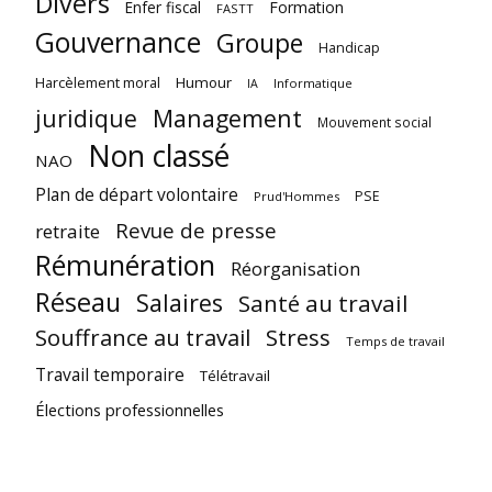
Divers
Enfer fiscal
Formation
FASTT
Gouvernance
Groupe
Handicap
Harcèlement moral
Humour
Informatique
IA
juridique
Management
Mouvement social
Non classé
NAO
Plan de départ volontaire
PSE
Prud'Hommes
Revue de presse
retraite
Rémunération
Réorganisation
Réseau
Salaires
Santé au travail
Souffrance au travail
Stress
Temps de travail
Travail temporaire
Télétravail
Élections professionnelles