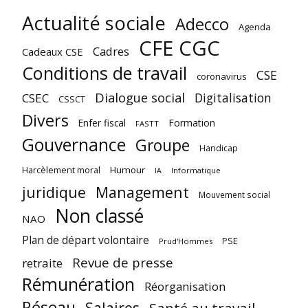
Actualité sociale
Adecco
Agenda
CFE CGC
Cadres
Cadeaux CSE
Conditions de travail
CSE
coronavirus
Dialogue social
Digitalisation
CSEC
CSSCT
Divers
Enfer fiscal
Formation
FASTT
Gouvernance
Groupe
Handicap
Harcèlement moral
Humour
Informatique
IA
juridique
Management
Mouvement social
Non classé
NAO
Plan de départ volontaire
PSE
Prud'Hommes
Revue de presse
retraite
Rémunération
Réorganisation
Réseau
Salaires
Santé au travail