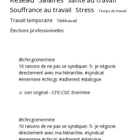
Souffrance au travail
Stress
Temps de travail
Travail temporaire
Télétravail
Élections professionnelles
@cfecgcenermine
10 raisons de ne pas se syndiquer. 5- je négocie
directement avec ma hiérarchie.
#syndicat
#enermine
#cfecgc
#adherent
#dialogue
♬ son original - CFE-CGC Enermine
@cfecgcenermine
10 raisons de ne pas se syndiquer. 5- je négocie
directement avec ma hiérarchie.
#syndicat
#enermine
#cfecgc
#adherent
#dialogue