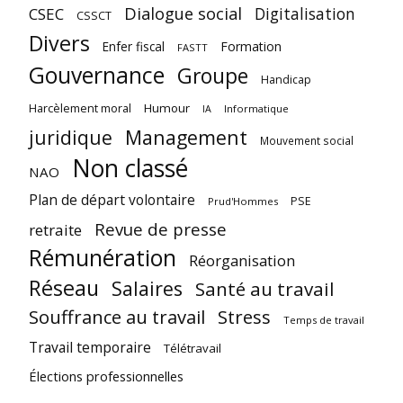
Dialogue social
Digitalisation
CSEC
CSSCT
Divers
Enfer fiscal
Formation
FASTT
Gouvernance
Groupe
Handicap
Harcèlement moral
Humour
Informatique
IA
juridique
Management
Mouvement social
Non classé
NAO
Plan de départ volontaire
PSE
Prud'Hommes
Revue de presse
retraite
Rémunération
Réorganisation
Réseau
Salaires
Santé au travail
Souffrance au travail
Stress
Temps de travail
Travail temporaire
Télétravail
Élections professionnelles