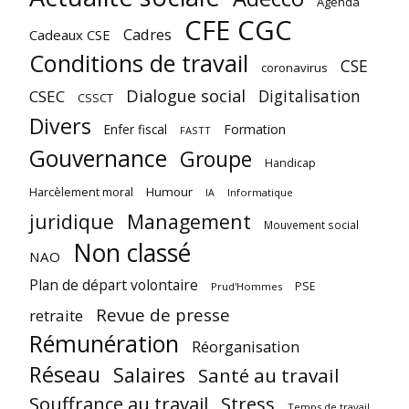
Agenda
CFE CGC
Cadres
Cadeaux CSE
Conditions de travail
CSE
coronavirus
Dialogue social
Digitalisation
CSEC
CSSCT
Divers
Enfer fiscal
Formation
FASTT
Gouvernance
Groupe
Handicap
Harcèlement moral
Humour
Informatique
IA
juridique
Management
Mouvement social
Non classé
NAO
Plan de départ volontaire
PSE
Prud'Hommes
Revue de presse
retraite
Rémunération
Réorganisation
Réseau
Salaires
Santé au travail
Souffrance au travail
Stress
Temps de travail