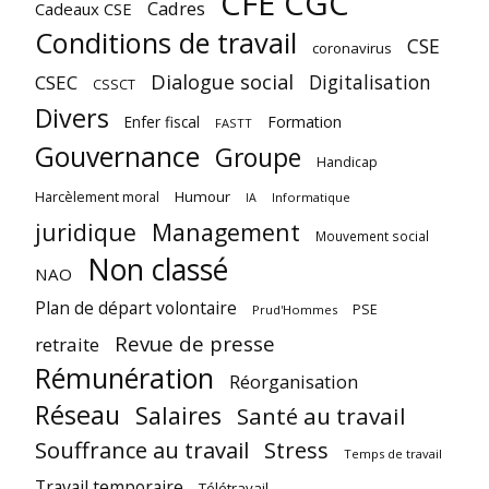
CFE CGC
Cadres
Cadeaux CSE
Conditions de travail
CSE
coronavirus
Dialogue social
Digitalisation
CSEC
CSSCT
Divers
Enfer fiscal
Formation
FASTT
Gouvernance
Groupe
Handicap
Harcèlement moral
Humour
Informatique
IA
juridique
Management
Mouvement social
Non classé
NAO
Plan de départ volontaire
PSE
Prud'Hommes
Revue de presse
retraite
Rémunération
Réorganisation
Réseau
Salaires
Santé au travail
Souffrance au travail
Stress
Temps de travail
Travail temporaire
Télétravail