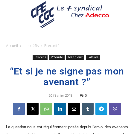
Accueil
Les défis
Précarité
Les défis
Précarité
Les enjeux
Salaires
“Et si je ne signe pas mon
avenant ?”
20 février 2018
5
La question nous est régulièrement posée depuis l’envoi des avenants