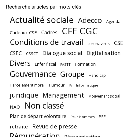
Recherche articles par mots clés
Actualité sociale
Adecco
Agenda
CFE CGC
Cadres
Cadeaux CSE
Conditions de travail
CSE
coronavirus
Dialogue social
Digitalisation
CSEC
CSSCT
Divers
Enfer fiscal
Formation
FASTT
Gouvernance
Groupe
Handicap
Harcèlement moral
Humour
Informatique
IA
juridique
Management
Mouvement social
Non classé
NAO
Plan de départ volontaire
PSE
Prud'Hommes
Revue de presse
retraite
Rémunération
Réorganisation