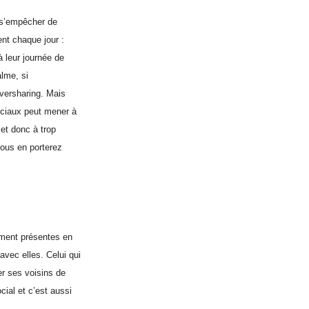
 s’empêcher de
ent chaque jour :
à leur journée de
alme, si
versharing. Mais
ociaux peut mener à
 et donc à trop
vous en porterez
ement présentes en
vec elles. Celui qui
r ses voisins de
cial et c’est aussi