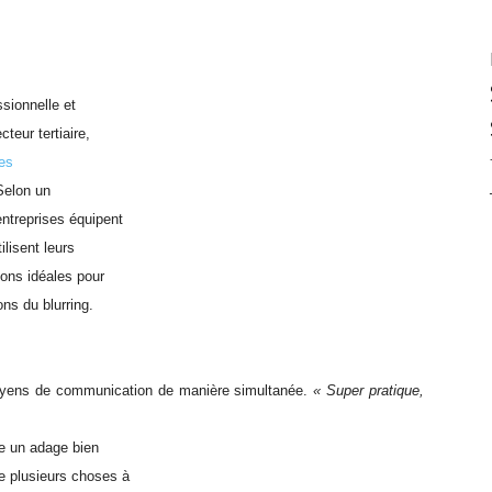
ssionnelle et
teur tertiaire,
es
 Selon un
ntreprises équipent
lisent leurs
ions idéales pour
ns du blurring.
 moyens de communication de manière simultanée.
« Super pratique,
me un adage bien
e plusieurs choses à