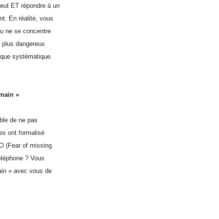
peut ET répondre à un
t. En réalité, vous
au ne se concentre
t plus dangereux
esque systématique.
 main »
able de ne pas
es ont formalisé
O (Fear of missing
téléphone ? Vous
main » avec vous de