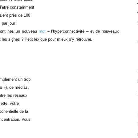
 d’être constamment
aient près de 100
 par jour !
 sont nés un nouveau
mot
– l’hyperconnectivité – et de nouveaux
les signes ? Petit lexique pour mieux s’y retrouver.
simplement un trop
es »), de médias,
ntre les réseaux
lette, votre
onentielle de la
oncentration. Vous