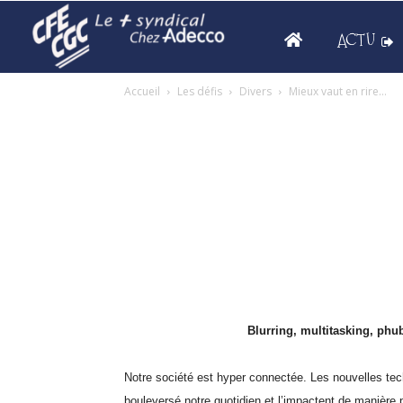
ACTU
Accueil
Les défis
Divers
Mieux vaut en rire…
Blurring, multitasking, phu
Notre société est hyper connectée. Les nouvelles tec
bouleversé notre quotidien et l’impactent de manière 