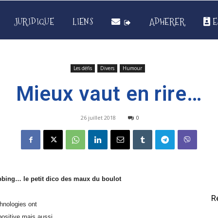
JURIDIQUE
LIENS
ADHERER
E
Les défis
Divers
Humour
Mieux vaut en rire…
26 juillet 2018
0
bbing… le petit dico des maux du boulot
R
hnologies ont
positive mais aussi