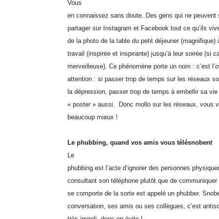
Vous
en connaissez sans doute. Des gens qui ne peuvent
partager sur Instagram et Facebook tout ce qu’ils viv
de la photo de la table du petit déjeuner (magnifique) 
travail (inspirée et inspirante) jusqu’à leur soirée (si c
merveilleuse). Ce phénomène porte un nom : c’est l’o
attention : si passer trop de temps sur les réseaux s
la dépression, passer trop de temps à embellir sa vie
« poster » aussi. Donc mollo sur les réseaux, vous 
beaucoup mieux !
Le phubbing, quand vos amis vous télésnobent
Le
phubbing est l’acte d’ignorer des personnes physiqu
consultant son téléphone plutôt que de communiquer a
se comporte de la sorte est appelé un phubber. Snobe
conversation, ses amis ou ses collègues, c’est antiso
très impoli, donc on évite !