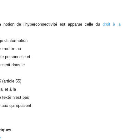
notion de l’hyperconnectivité est apparue celle du
droit à la
ge d’information
 permettre au
ère personnelle et
nscrit dans le
 (article 55)
al et à la
 texte n’est pas
 maux qui épuisent
riques
r