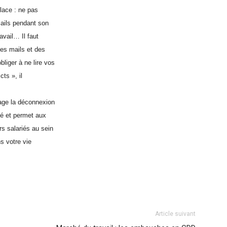
place : ne pas
 mails pendant son
avail… Il faut
ses mails et des
liger à ne lire vos
cts », il
rage la déconnexion
é et permet aux
rs salariés au sein
ns votre vie
Article suivant