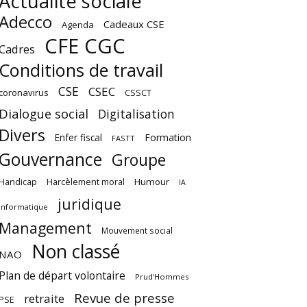
Actualité sociale
Adecco
Cadeaux CSE
Agenda
CFE CGC
Cadres
Conditions de travail
CSE
CSEC
coronavirus
CSSCT
Dialogue social
Digitalisation
Divers
Enfer fiscal
Formation
FASTT
Gouvernance
Groupe
Harcèlement moral
Humour
Handicap
IA
juridique
Informatique
Management
Mouvement social
Non classé
NAO
Plan de départ volontaire
Prud'Hommes
Revue de presse
retraite
PSE