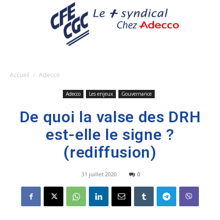
Accueil
Adecco
Adecco
Les enjeux
Gouvernance
De quoi la valse des DRH
est-elle le signe ?
(rediffusion)
31 juillet 2020
0