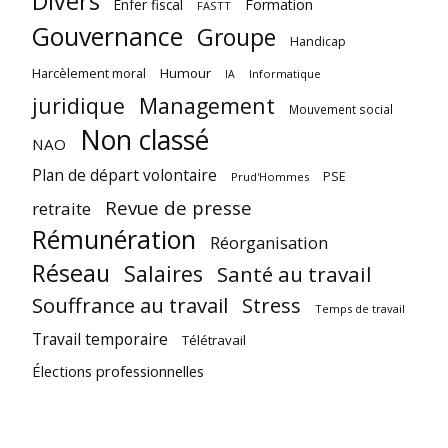
Divers
Enfer fiscal
Formation
FASTT
Gouvernance
Groupe
Handicap
Harcèlement moral
Humour
Informatique
IA
juridique
Management
Mouvement social
Non classé
NAO
Plan de départ volontaire
PSE
Prud'Hommes
Revue de presse
retraite
Rémunération
Réorganisation
Réseau
Salaires
Santé au travail
Souffrance au travail
Stress
Temps de travail
Travail temporaire
Télétravail
Élections professionnelles