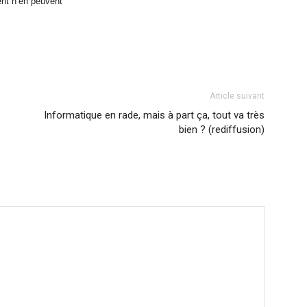
ent n’en peuvent
Article suivant
Informatique en rade, mais à part ça, tout va très
bien ? (rediffusion)