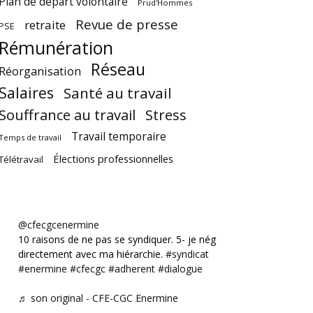
Plan de départ volontaire
Prud'Hommes
Revue de presse
retraite
PSE
Rémunération
Réseau
Réorganisation
Salaires
Santé au travail
Souffrance au travail
Stress
Travail temporaire
Temps de travail
Élections professionnelles
Télétravail
@cfecgcenermine
10 raisons de ne pas se syndiquer. 5- je négocie
directement avec ma hiérarchie.
#syndicat
#enermine
#cfecgc
#adherent
#dialogue
♬ son original - CFE-CGC Enermine