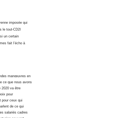
yenne imposée qui
s le tout-CD2I
si un certain
mes fait l’écho à
randes manœuvres en
me ce que nous avons
e 2020 va être
hoix pour
t pour ceux qui
arlent de ce qui
es salariés cadres