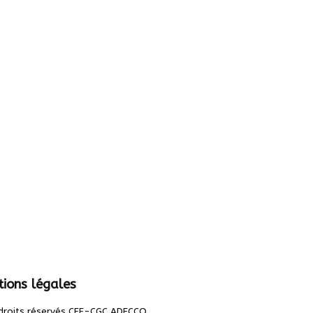
ions légales
.
droits réservés CFE-CGC ADECCO