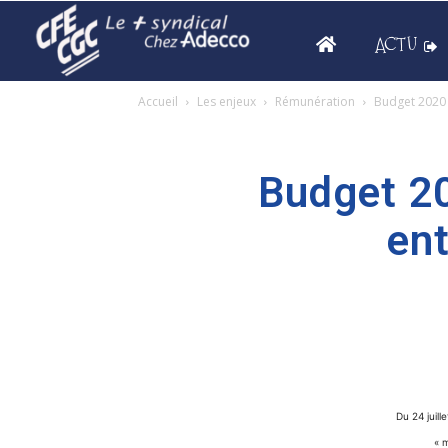
ACTU
Accueil
Les enjeux
Rémunération
Budget 2020 
Budget 2
ent
Du 24 juill
« m