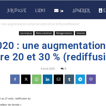
JURIDIQUE
LIENS
ADHERER
E
: une augmentation comprise entre 20 et 30 % (rediffusion)
Les enjeux
Rémunération
Réorganisation
Salaires
020 : une augmentation
re 20 et 30 % (rediffus
4 août 2020
0
et au 21 août, rediffusion du
eilleur de l’année »