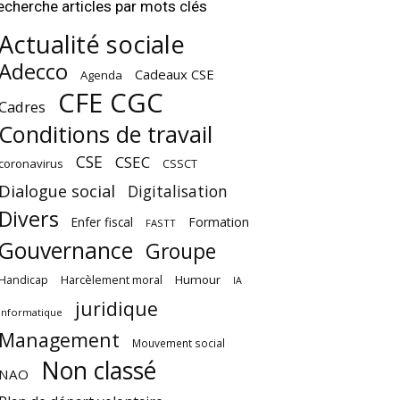
echerche articles par mots clés
Actualité sociale
Adecco
Cadeaux CSE
Agenda
CFE CGC
Cadres
Conditions de travail
CSE
CSEC
coronavirus
CSSCT
Dialogue social
Digitalisation
Divers
Enfer fiscal
Formation
FASTT
Gouvernance
Groupe
Harcèlement moral
Humour
Handicap
IA
juridique
Informatique
Management
Mouvement social
Non classé
NAO