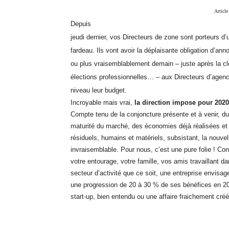
Articl
Depuis
jeudi dernier, vos Directeurs de zone sont porteurs d’
fardeau. Ils vont avoir la déplaisante obligation d’ann
ou plus vraisemblablement demain – juste après la cl
élections professionnelles… – aux Directeurs d’agence
niveau leur budget.
Incroyable mais vrai,
la direction impose pour 2020
Compte tenu de la conjoncture présente et à venir, d
maturité du marché, des économies déjà réalisées e
résiduels, humains et matériels, subsistant, la nouve
invraisemblable. Pour nous, c’est une pure folie ! C
votre entourage, votre famille, vos amis travaillant d
secteur d’activité que ce soit, une entreprise envisa
une progression de 20 à 30 % de ses bénéfices en 2
start-up, bien entendu ou une affaire fraichement créé