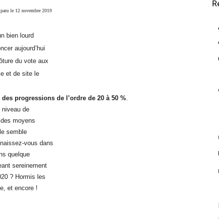
R
e paru le 12 novembre 2019
un bien lourd
oncer aujourd’hui
ôture du vote aux
 et de site le
 des progressions de l’ordre de 20 à 50 %
.
u niveau de
t des moyens
lle semble
onnaissez-vous dans
ans quelque
geant sereinement
020 ? Hormis les
e, et encore !