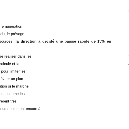
e rémunération
ndu, le présage
 sources,
la direction a décidé une baisse rapide de 15% en
e réaliser dans les
alculé et la
pour limiter les
 éviter un plan
ution si le marché
ui concerne les
èrent très
ous seulement encore à