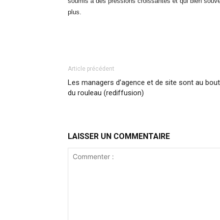
soumis à des pressions croissantes et qui bien souv
plus.
Article précédent
Les managers d’agence et de site sont au bout
du rouleau (rediffusion)
LAISSER UN COMMENTAIRE