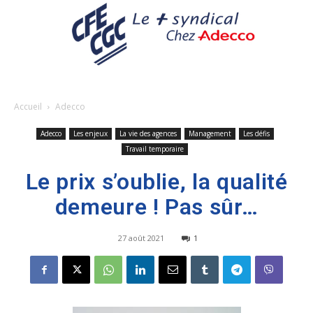
Accueil
Adecco
Adecco
Les enjeux
La vie des agences
Management
Les défis
Travail temporaire
Le prix s’oublie, la qualité
demeure ! Pas sûr…
27 août 2021
1