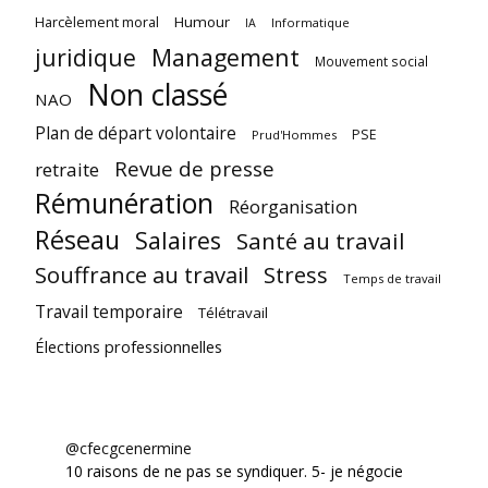
Harcèlement moral
Humour
Informatique
IA
juridique
Management
Mouvement social
Non classé
NAO
Plan de départ volontaire
PSE
Prud'Hommes
Revue de presse
retraite
Rémunération
Réorganisation
Réseau
Salaires
Santé au travail
Souffrance au travail
Stress
Temps de travail
Travail temporaire
Télétravail
Élections professionnelles
@cfecgcenermine
10 raisons de ne pas se syndiquer. 5- je négocie