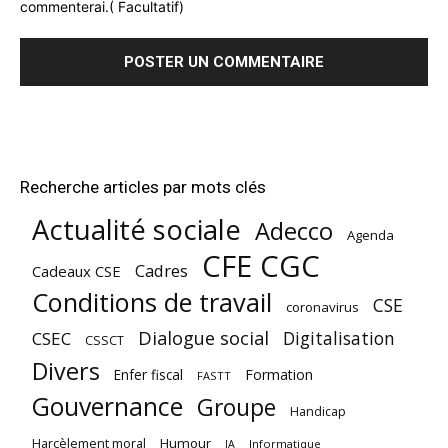
commenterai.( Facultatif)
Recherche articles par mots clés
Actualité sociale
Adecco
Agenda
CFE CGC
Cadres
Cadeaux CSE
Conditions de travail
CSE
coronavirus
Dialogue social
Digitalisation
CSEC
CSSCT
Divers
Enfer fiscal
Formation
FASTT
Gouvernance
Groupe
Handicap
Harcèlement moral
Humour
Informatique
IA