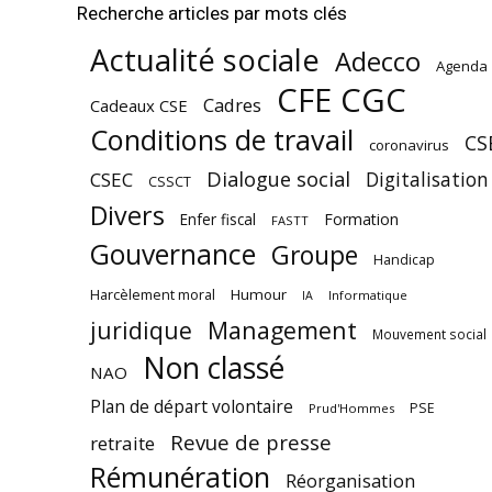
Recherche articles par mots clés
Actualité sociale
Adecco
Agenda
CFE CGC
Cadres
Cadeaux CSE
Conditions de travail
CS
coronavirus
Dialogue social
Digitalisation
CSEC
CSSCT
Divers
Enfer fiscal
Formation
FASTT
Gouvernance
Groupe
Handicap
Harcèlement moral
Humour
Informatique
IA
juridique
Management
Mouvement social
Non classé
NAO
Plan de départ volontaire
PSE
Prud'Hommes
Revue de presse
retraite
Rémunération
Réorganisation