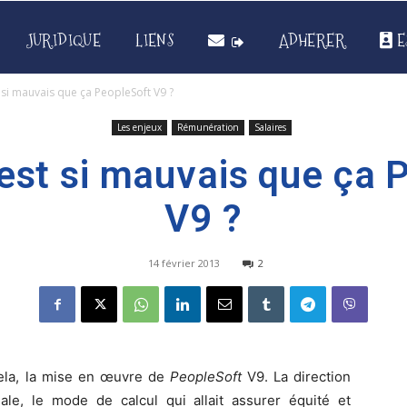
JURIDIQUE
LIENS
ADHERER
E
 si mauvais que ça PeopleSoft V9 ?
Les enjeux
Rémunération
Salaires
’est si mauvais que ça 
V9 ?
14 février 2013
2
cela, la mise en œuvre de
PeopleSoft
V9. La direction
hale, le mode de calcul qui allait assurer équité et