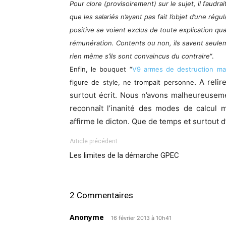
Pour
clore
(provisoirement) sur le sujet, il faudra
que les salariés n’ayant pas fait l’objet d’une régul
positive se voient exclus de toute explication qua
rémunération. Contents ou non, ils savent seuleme
rien même s’ils sont convaincus du contraire
“.
Enfin
, le bouquet “
V
9 armes de destruction ma
. A relir
figure de style,
ne trompait personne
surtout écrit. Nous n’avons malheureuseme
reconnaît l’inanité des modes de calcul 
affirme le dicton. Que de temps et surtout d
Article précédent
Les limites de la démarche GPEC
2 Commentaires
Anonyme
16 février 2013 à 10h41