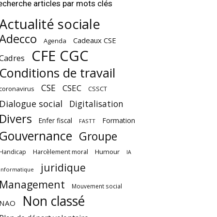
echerche articles par mots clés
Actualité sociale
Adecco
Cadeaux CSE
Agenda
CFE CGC
Cadres
Conditions de travail
CSE
CSEC
coronavirus
CSSCT
Dialogue social
Digitalisation
Divers
Enfer fiscal
Formation
FASTT
Gouvernance
Groupe
Harcèlement moral
Humour
Handicap
IA
juridique
Informatique
Management
Mouvement social
Non classé
NAO