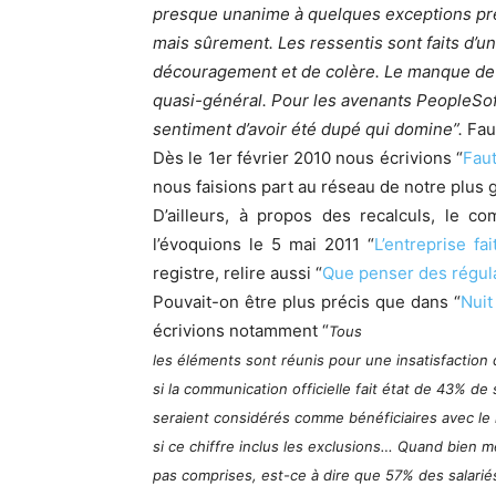
presque unanime à quelques exceptions prè
mais sûrement. Les ressentis sont faits d’
découragement et de colère. Le manque de c
quasi-général. Pour les avenants PeopleSoft
sentiment d’avoir été dupé qui domine”.
Fau
Dès le 1er février 2010 nous écrivions “
Faut
nous faisions part au réseau de notre plus
D’ailleurs, à propos des recalculs, le c
l’évoquions le 5 mai 2011 “
L’entreprise f
registre, relire aussi “
Que penser des régula
Pouvait-on être plus précis que dans “
Nuit
écrivions notamment “
Tous
les éléments sont réunis pour une insatisfactio
si la communication officielle fait état de 43% de 
seraient considérés comme bénéficiaires avec le 
si ce chiffre inclus les exclusions… Quand bien m
pas comprises, est-ce à dire que 57% des salarié