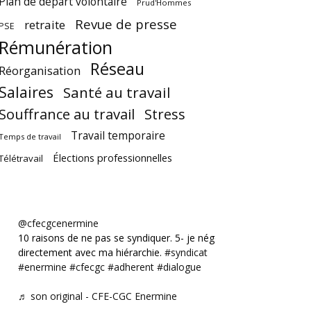
Plan de départ volontaire
Prud'Hommes
Revue de presse
retraite
PSE
Rémunération
Réseau
Réorganisation
Salaires
Santé au travail
Souffrance au travail
Stress
Travail temporaire
Temps de travail
Élections professionnelles
Télétravail
@cfecgcenermine
10 raisons de ne pas se syndiquer. 5- je négocie
directement avec ma hiérarchie.
#syndicat
#enermine
#cfecgc
#adherent
#dialogue
♬ son original - CFE-CGC Enermine