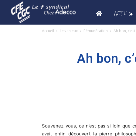
ACTU
Accueil
Les enjeux
Rémunération
Ah bon, c’est
Ah bon, c
Souvenez-vous, ce n’est pas si loin que 
avait enfin découvert la pierre philosop