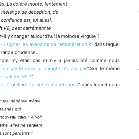
s. La colère monte, lentement
un mélange de déception, de
onfiance est, lui aussi,
 V9, c’est carrément le
t-il y changer aujourd’hui la moindre virgule ?
-il signer les avenants de rémunération ?”
dans lequel
 grande prudence.
ompte n’y était pas et n’y a jamais été comme nous
ait un geste mais le compte n’y est pas
“.Sur le même
risations V9 ?
“
 et brouillard sur les rémunérations
” dans lequel nous
n quasi générale même
salariés qui
nouveau calcul. A voir
ême, elles ne seraient
s sont perdants ?