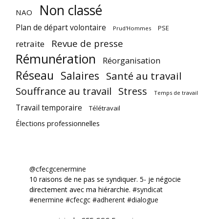
Non classé
NAO
Plan de départ volontaire
PSE
Prud'Hommes
Revue de presse
retraite
Rémunération
Réorganisation
Réseau
Salaires
Santé au travail
Souffrance au travail
Stress
Temps de travail
Travail temporaire
Télétravail
Élections professionnelles
@cfecgcenermine
10 raisons de ne pas se syndiquer. 5- je négocie
directement avec ma hiérarchie.
#syndicat
#enermine
#cfecgc
#adherent
#dialogue