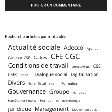
Recherche articles par mots clés
Actualité sociale
Adecco
Agenda
CFE CGC
Cadres
Cadeaux CSE
Conditions de travail
CSE
coronavirus
Dialogue social
Digitalisation
CSEC
CSSCT
Divers
Enfer fiscal
Formation
FASTT
Gouvernance
Groupe
Handicap
Harcèlement moral
Humour
Informatique
IA
juridique
Management
Mouvement social