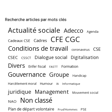
Recherche articles par mots clés
Actualité sociale
Adecco
Agenda
CFE CGC
Cadres
Cadeaux CSE
Conditions de travail
CSE
coronavirus
Dialogue social
Digitalisation
CSEC
CSSCT
Divers
Enfer fiscal
Formation
FASTT
Gouvernance
Groupe
Handicap
Harcèlement moral
Humour
Informatique
IA
juridique
Management
Mouvement social
Non classé
NAO
Plan de départ volontaire
PSE
Prud'Hommes