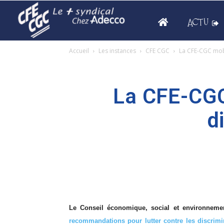
ACTU
Accueil
Les instances
CFE CGC
La CFE-CGC mobi
La CFE-CGC 
d
Le Conseil économique, social et environneme
recommandations pour lutter contre les discrimi