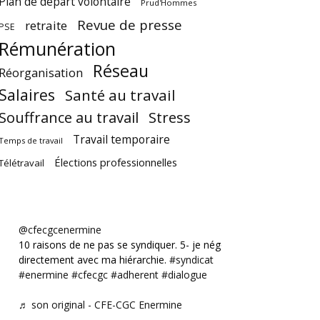
Plan de départ volontaire
Prud'Hommes
Revue de presse
retraite
PSE
Rémunération
Réseau
Réorganisation
Salaires
Santé au travail
Souffrance au travail
Stress
Travail temporaire
Temps de travail
Élections professionnelles
Télétravail
@cfecgcenermine
10 raisons de ne pas se syndiquer. 5- je négocie
directement avec ma hiérarchie.
#syndicat
#enermine
#cfecgc
#adherent
#dialogue
♬ son original - CFE-CGC Enermine