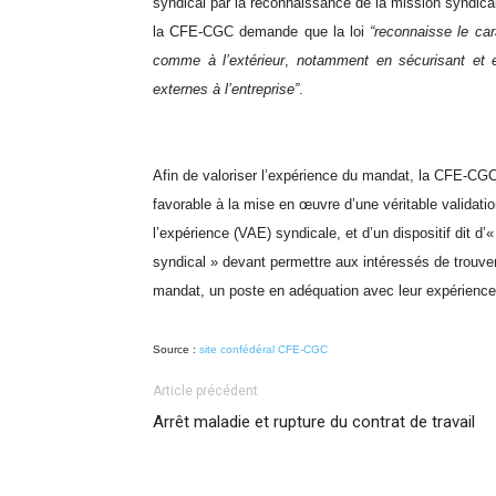
syndical par la reconnaissance de la mission syndica
la CFE-CGC demande que la loi
“reconnaisse le car
comme à l’extérieur
,
notamment en sécurisant et en
externes à l’entreprise”
.
Afin de valoriser l’expérience du mandat, la CFE-CGC 
favorable à la mise en œuvre d’une véritable validati
l’expérience (VAE) syndicale, et d’un dispositif dit d
syndical » devant permettre aux intéressés de trouver
mandat, un poste en adéquation avec leur expérience
Source :
site confédéral CFE-CGC
Article précédent
Arrêt maladie et rupture du contrat de travail