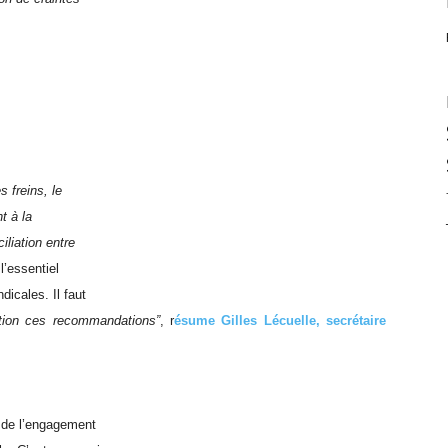
 freins, le
t à la
iliation entre
’essentiel
dicales. Il faut
ation ces recommandations”
, r
ésume Gilles Lécuelle, secrétaire
n de l’engagement