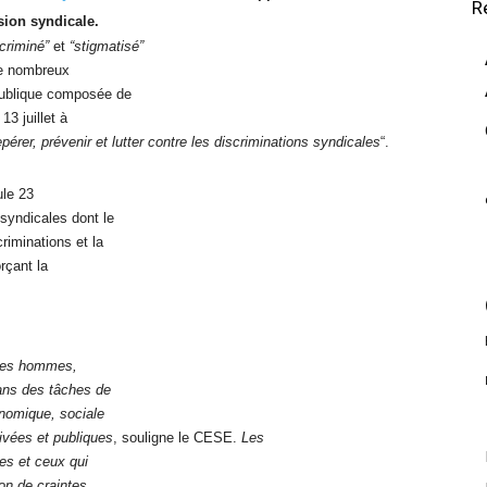
R
sion syndicale.
scriminé”
et
“stigmatisé”
de nombreux
publique composée de
13 juillet à
epérer, prévenir et lutter contre les discriminations syndicales
“.
ule 23
syndicales dont le
riminations et la
orçant la
 les hommes,
dans des tâches de
onomique, sociale
ivées et publiques
, souligne le CESE.
Les
les et ceux qui
son de craintes