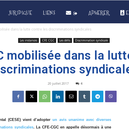
JURIDIQUE
LIENS
ADHERER
E
lisée dans la lutte contre les discriminations syndicales
Les instances
CFE CGC
Les défis
Discrimination syndicale
mobilisée dans la lutt
iscriminations syndical
20 juillet 2017
4
ntal (CESE) vient d’adopter
un avis unanime avec diverses
nations syndicales
. La CFE-CGC en appelle désormais à une