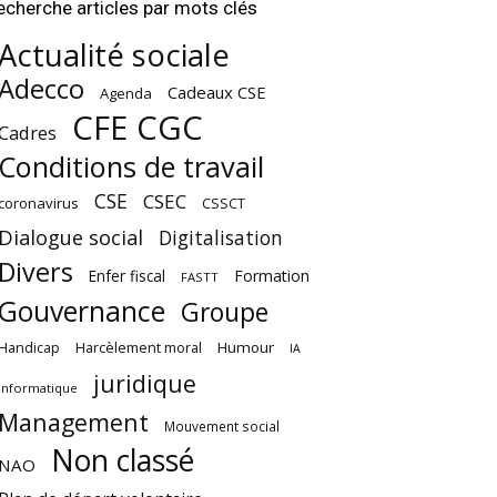
echerche articles par mots clés
Actualité sociale
Adecco
Cadeaux CSE
Agenda
CFE CGC
Cadres
Conditions de travail
CSE
CSEC
coronavirus
CSSCT
Dialogue social
Digitalisation
Divers
Enfer fiscal
Formation
FASTT
Gouvernance
Groupe
Harcèlement moral
Humour
Handicap
IA
juridique
Informatique
Management
Mouvement social
Non classé
NAO