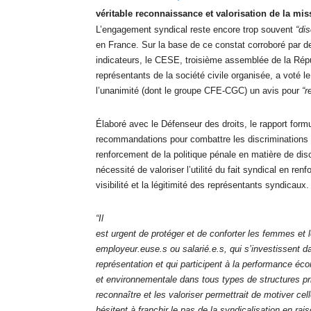
véritable reconnaissance et valorisation de la mis
L’engagement syndical reste encore trop souvent
“di
en France. Sur la base de ce constat corroboré par 
indicateurs, le CESE, troisième assemblée de la Ré
représentants de la société civile organisée, a voté le 
l’unanimité (dont le groupe CFE-CGC) un avis pour
“r
Élaboré avec le Défenseur des droits, le rapport form
recommandations pour combattre les discriminations 
renforcement de la politique pénale en matière de disc
nécessité de valoriser l’utilité du fait syndical en renf
visibilité et la légitimité des représentants syndicaux.
“Il
est urgent de protéger et de conforter les femmes et
employeur.euse.s ou salarié.e.s, qui s’investissent 
représentation et qui participent à la performance éc
et environnementale dans tous types de structures pr
reconnaître et les valoriser permettrait de motiver cel
hésitent à franchir le pas de la syndicalisation en rai