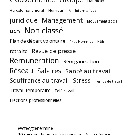
Handicap
Harcèlement moral
Humour
Informatique
IA
juridique
Management
Mouvement social
Non classé
NAO
Plan de départ volontaire
PSE
Prud'Hommes
Revue de presse
retraite
Rémunération
Réorganisation
Réseau
Salaires
Santé au travail
Souffrance au travail
Stress
Temps de travail
Travail temporaire
Télétravail
Élections professionnelles
@cfecgcenermine
10 raisons de ne pas se syndiquer. 5- je négocie