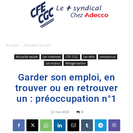
Accueil
Actualité sociale
Actualité sociale
Les instances
CFE CGC
Les défis
coronavirus
Les enjeux
Réorganisation
Garder son emploi, en
trouver ou en retrouver
un : préoccupation n°1
22 mai 2020
0