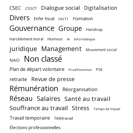
Dialogue social
Digitalisation
CSEC
CSSCT
Divers
Enfer fiscal
Formation
FASTT
Gouvernance
Groupe
Handicap
Harcèlement moral
Humour
Informatique
IA
juridique
Management
Mouvement social
Non classé
NAO
Plan de départ volontaire
PSE
Prud'Hommes
Revue de presse
retraite
Rémunération
Réorganisation
Réseau
Salaires
Santé au travail
Souffrance au travail
Stress
Temps de travail
Travail temporaire
Télétravail
Élections professionnelles