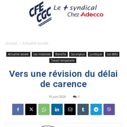
Accueil
Actualité sociale
Actualité sociale
Les instances
Branche
Les enjeux
juridique
Les défis
Travail temporaire
Vers une révision du délai
de carence
10 juin 2020
1