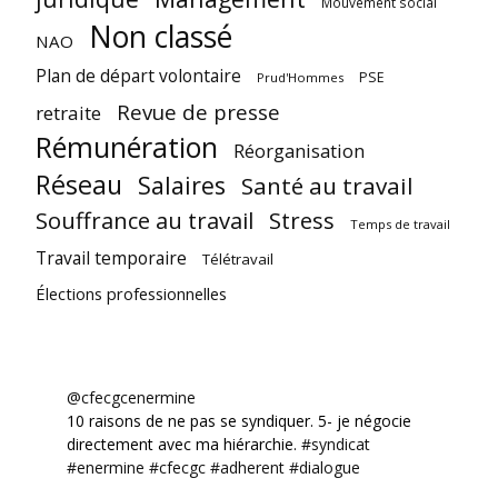
Mouvement social
Non classé
NAO
Plan de départ volontaire
PSE
Prud'Hommes
Revue de presse
retraite
Rémunération
Réorganisation
Réseau
Salaires
Santé au travail
Souffrance au travail
Stress
Temps de travail
Travail temporaire
Télétravail
Élections professionnelles
@cfecgcenermine
10 raisons de ne pas se syndiquer. 5- je négocie
directement avec ma hiérarchie.
#syndicat
#enermine
#cfecgc
#adherent
#dialogue