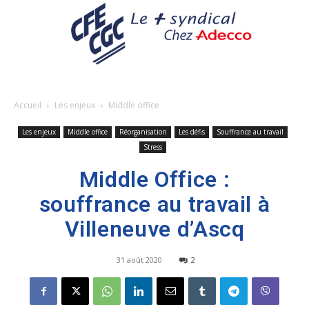
Accueil
Les enjeux
Middle office
Les enjeux
Middle office
Réorganisation
Les défis
Souffrance au travail
Stress
Middle Office :
souffrance au travail à
Villeneuve d’Ascq
31 août 2020
2