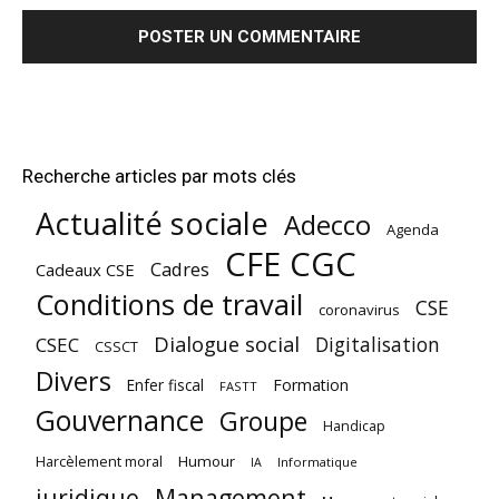
Recherche articles par mots clés
Actualité sociale
Adecco
Agenda
CFE CGC
Cadres
Cadeaux CSE
Conditions de travail
CSE
coronavirus
Dialogue social
Digitalisation
CSEC
CSSCT
Divers
Enfer fiscal
Formation
FASTT
Gouvernance
Groupe
Handicap
Harcèlement moral
Humour
Informatique
IA
juridique
Management