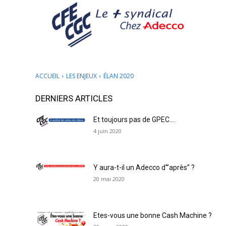
ACCUEIL
LES ENJEUX
ÉLAN 2020
DERNIERS ARTICLES
Et toujours pas de GPEC….
4 juin 2020
Y aura-t-il un Adecco d'”après” ?
20 mai 2020
Etes-vous une bonne Cash Machine ?