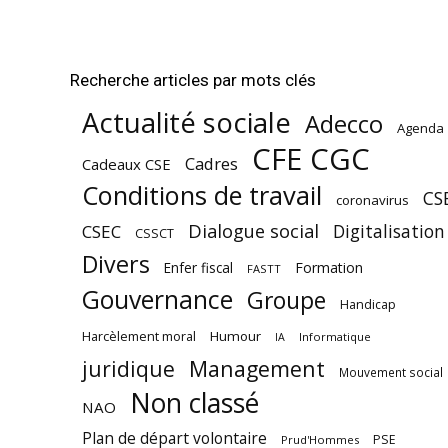
Recherche articles par mots clés
Actualité sociale
Adecco
Agenda
CFE CGC
Cadres
Cadeaux CSE
Conditions de travail
CS
coronavirus
Dialogue social
Digitalisation
CSEC
CSSCT
Divers
Enfer fiscal
Formation
FASTT
Gouvernance
Groupe
Handicap
Harcèlement moral
Humour
Informatique
IA
juridique
Management
Mouvement social
Non classé
NAO
Plan de départ volontaire
PSE
Prud'Hommes