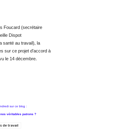
s Foucard (secrétaire
eille Dispot
 santé au travail), la
 sur ce projet d’accord à
évu le 14 décembre.
ndredi sur ce blog :
 nos véritables patrons ?
 de travail