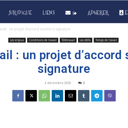
JURIDIQUE
LIENS
ADHERER
E
avail : un projet d’accord soumis à signature
Les enjeux
Conditions de travail
Télétravail
Les défis
Temps de travail
ail : un projet d’accord
signature
3 décembre 2020
0