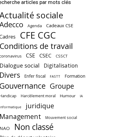
echerche articles par mots clés
Actualité sociale
Adecco
Cadeaux CSE
Agenda
CFE CGC
Cadres
Conditions de travail
CSE
CSEC
coronavirus
CSSCT
Dialogue social
Digitalisation
Divers
Enfer fiscal
Formation
FASTT
Gouvernance
Groupe
Harcèlement moral
Humour
Handicap
IA
juridique
Informatique
Management
Mouvement social
Non classé
NAO