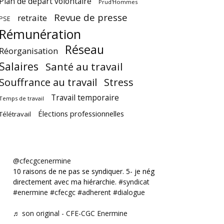
Plan de départ volontaire
Prud'Hommes
Revue de presse
retraite
PSE
Rémunération
Réseau
Réorganisation
Salaires
Santé au travail
Souffrance au travail
Stress
Travail temporaire
Temps de travail
Élections professionnelles
Télétravail
@cfecgcenermine
10 raisons de ne pas se syndiquer. 5- je négocie
directement avec ma hiérarchie.
#syndicat
#enermine
#cfecgc
#adherent
#dialogue
♬ son original - CFE-CGC Enermine